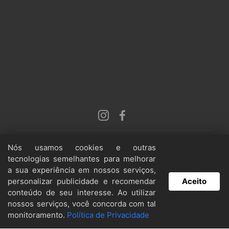
© Copyright 2022 VRGEN Laboratório de DNA
Nós usamos cookies e outras
Animal - Todos os direitos reservados |
Política
tecnologias semelhantes para melhorar
de Privacidade.
a sua experiência em nossos serviços,
personalizar publicidade e recomendar
Aceito
conteúdo de seu interesse. Ao utilizar
nossos serviços, você concorda com tal
monitoramento.
Política de Privacidade